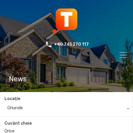
+40 745 270 117
News
Locație
Oriunde
Cuvânt cheie