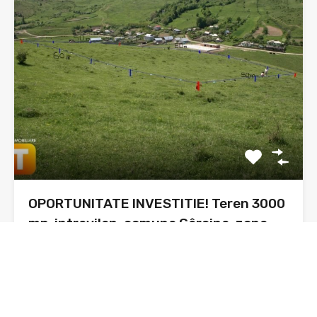
OPORTUNITATE INVESTITIE! Teren 3000
mp, intravilan, comuna Gârcina, zona
Oprișeni
Prezentare: Astăzi vă prezint o oportunitate pentru
investiție și anume…
Suprafata