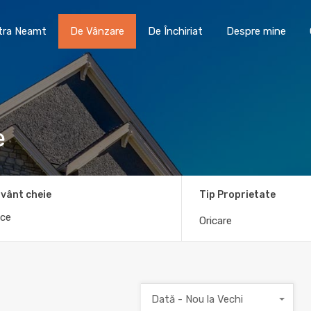
Toma Imobiliare Piatra Neamt
De Vânzare
De În
atra Neamt
De Vânzare
De Închiriat
Despre mine
e
vânt cheie
Tip Proprietate
Oricare
Dată - Nou la Vechi