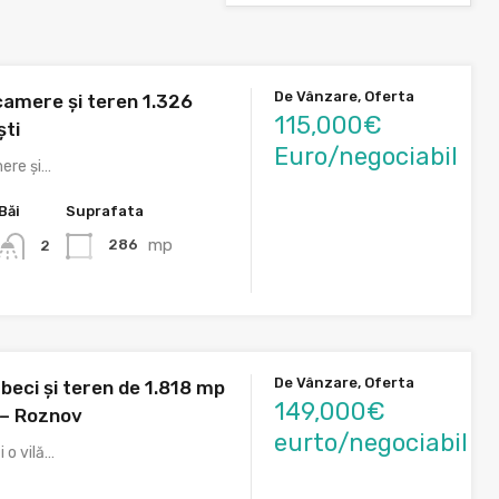
De Vânzare, Oferta
camere și teren 1.326
115,000€
ști
Euro/negociabil
ere și…
Băi
Suprafata
mp
286
2
De Vânzare, Oferta
 beci și teren de 1.818 mp
149,000€
 – Roznov
eurto/negociabil
i o vilă…