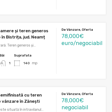
De Vânzare, Oferta
camere și teren generos
78,000€
în Bistrița, jud. Neamț
euro/negociabil
ară: Teren generos și…
Băi
Suprafata
mp
140
1
De Vânzare, Oferta
emifinisată cu teren
78,000€
 vânzare în Zănești
negociabil
ste situată în intravilanul…