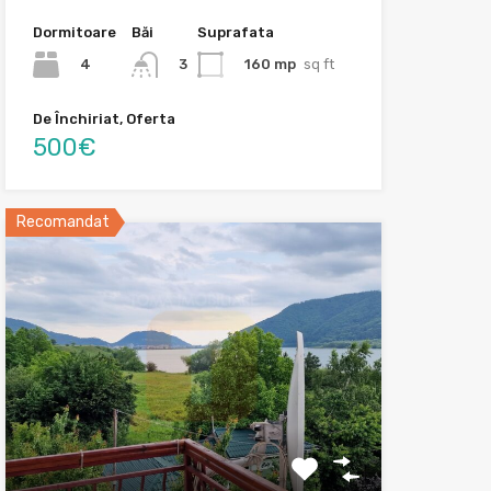
Dormitoare
Băi
Suprafata
4
160 mp
sq ft
3
De Închiriat, Oferta
500€
Recomandat