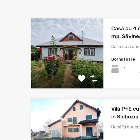
Casă cu 4 
mp, Săvine
Casă cu 5 cam
Dormitoare
4
Vilă P+E cu
în Slobozia
Dacă îți doreșt