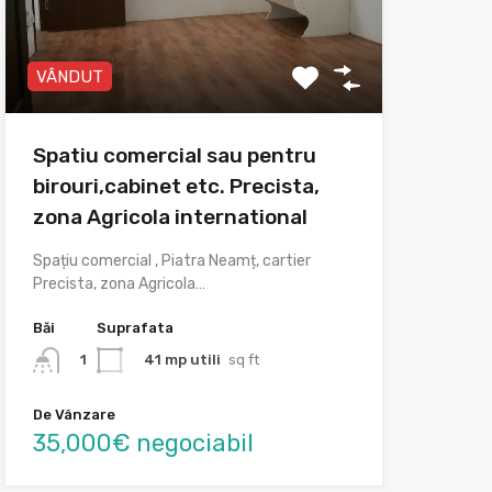
VÂNDUT
Spatiu comercial sau pentru
birouri,cabinet etc. Precista,
zona Agricola international
Spațiu comercial , Piatra Neamț, cartier
Precista, zona Agricola…
Băi
Suprafata
41 mp utili
sq ft
1
De Vânzare
35,000€ negociabil