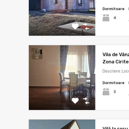
Dormitoare
4
Vila de Vân
Zona Cirite
Descriere: Loc
Dormitoare
3
Vilă la roș