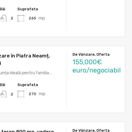
Băi
Suprafata
mp
265
2
De Vânzare, Oferta
zare în Piatra Neamț,
155,000€
i
euro/negociabil
uința ideală pentru familia…
Băi
Suprafata
mp
270
2
De Vânzare, Oferta
u, teren 800 mp, vedere