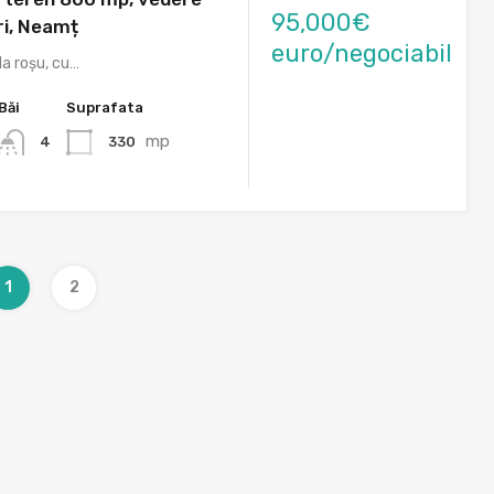
95,000€
ri, Neamț
euro/negociabil
la roșu, cu…
Băi
Suprafata
mp
330
4
1
2