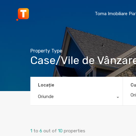
Toma Imobiliare Pi
Property Type
Case/Vile de Vânzar
Locație
Cu
Oriunde
1
to
6
out of
10
properties