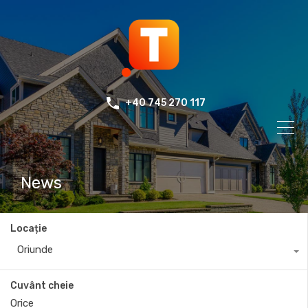
+40 745 270 117
News
Locație
Oriunde
Cuvânt cheie