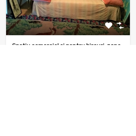
Spatiu comercial si pentru birouri, zona
Orion, parter bloc, 41 mp
Se doreste vanzarea unui spatiu comercial sau pentru
birouri, situat…
Băi
Suprafata
47 mp construiti
sq ft
1
De Vânzare
36,500€