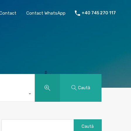
chiriat
Despre mine
Contact
Contact WhatsApp
Contact
Contact WhatsApp
+40 745 270 117
Caută
Caută
după: