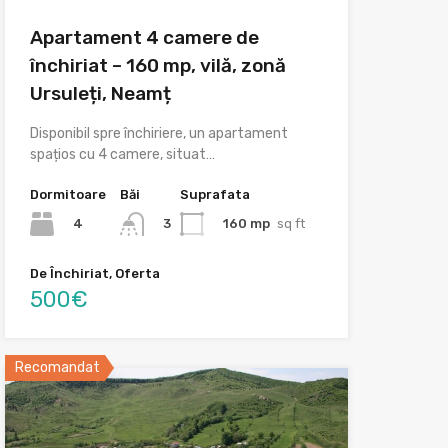
Apartament 4 camere de
închiriat – 160 mp, vilă, zonă
Ursuleți, Neamț
Disponibil spre închiriere, un apartament
spațios cu 4 camere, situat…
Dormitoare
Băi
Suprafata
4
160 mp
sq ft
3
De Închiriat, Oferta
500€
Recomandat