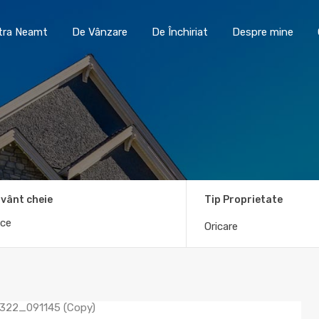
Toma Imobiliare Piatra Neamt
De Vânzare
De În
atra Neamt
De Vânzare
De Închiriat
Despre mine
vânt cheie
Tip Proprietate
Oricare