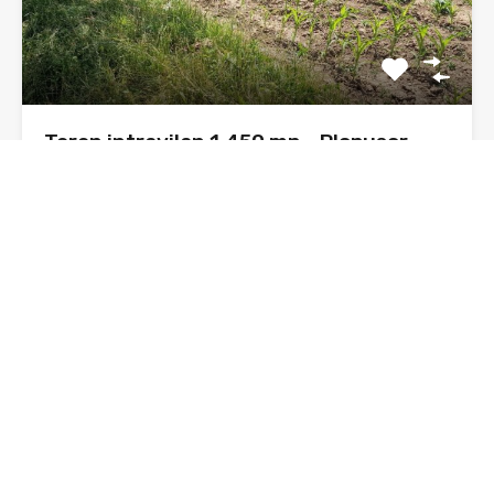
Teren intravilan 1.450 mp – Plopușor,
Alexandru cel Bun (Neamț)
Sunt Daniel, agent imobiliar, și propun spre vânzare un
teren…
Suprafata
1450
mp
De Vânzare, Oferta
37€ euro/mp/negociabil