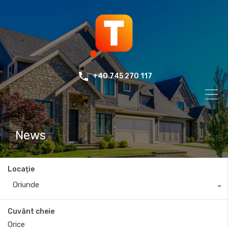
+40 745 270 117
News
Locație
Oriunde
Cuvânt cheie