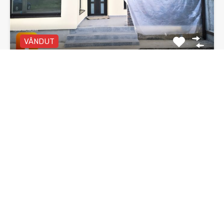
VÂNDUT
Vila duplex, Piatra Neamt, zona 1 Mai
Vilă duplex P+E, 4 camere, două băi, zona 1 Mai…
Dormitoare
Băi
Suprafata
3
135 mp utili
mp
2
De Vânzare
92,000€ negociabil