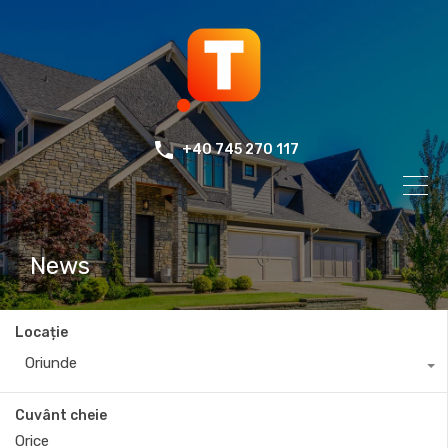
+40 745 270 117
News
Locație
Oriunde
Cuvânt cheie