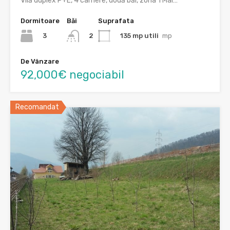
Vilă duplex P+E, 4 camere, două băi, zona 1 Mai…
Dormitoare
Băi
Suprafata
3
135 mp utili
mp
2
De Vânzare
92,000€ negociabil
Recomandat