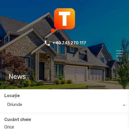
+40 745 270 117
News
Locație
Oriunde
Cuvânt cheie