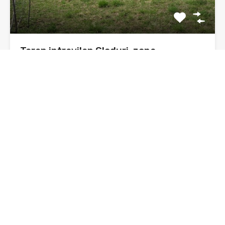
Teren intravilan Gloduri, zona
pensiunea Smarandita
Se vinde 1500 mp teren intravilan, in zona numita
Gloduri,…
Suprafata
1500 mp
sq ft
De Vânzare
25€