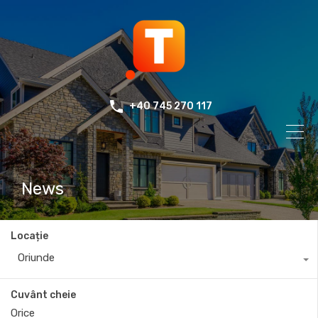
+40 745 270 117
News
Locație
Oriunde
Cuvânt cheie