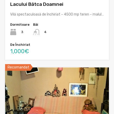
Lacului Bâtca Doamnei
Vilă spectaculoasă de închiriat – 4500 mp teren – malul…
Dormitoare
Băi
3
4
De Închiriat
1,000€
Recomandat