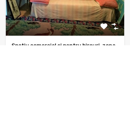
Spatiu comercial si pentru birouri, zona
Orion, parter bloc, 41 mp
Se doreste vanzarea unui spatiu comercial sau pentru
birouri, situat…
Băi
Suprafata
47 mp construiti
sq ft
1
De Vânzare
36,500€