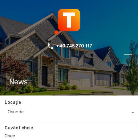
+40 745 270 117
News
Locație
Oriunde
Cuvânt cheie