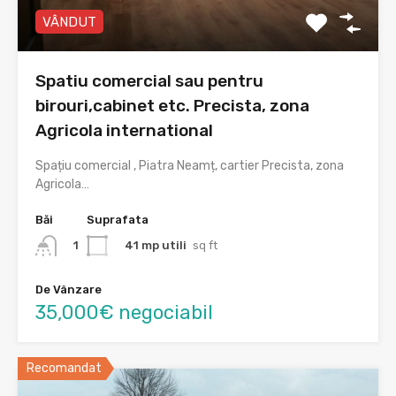
VÂNDUT
Spatiu comercial sau pentru
birouri,cabinet etc. Precista, zona
Agricola international
Spațiu comercial , Piatra Neamț, cartier Precista, zona
Agricola…
Băi
Suprafata
41 mp utili
sq ft
1
De Vânzare
35,000€ negociabil
Recomandat