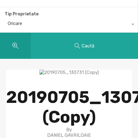
Tip Proprietate
Oricare
Caută
20190705_130
(Copy)
By
DANIEL GAVRILOAIE