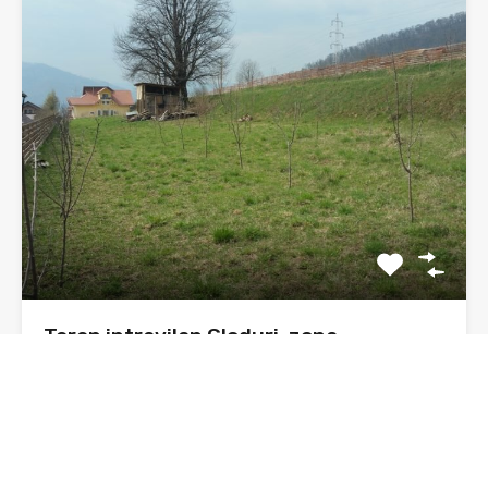
Teren intravilan Gloduri, zona
pensiunea Smarandita
Se vinde 1500 mp teren intravilan, in zona numita
Gloduri,…
Suprafata