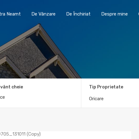
Toma Imobiliare Piatra Neamt
De Vânzare
De În
atra Neamt
De Vânzare
De Închiriat
Despre mine
vânt cheie
Tip Proprietate
Oricare