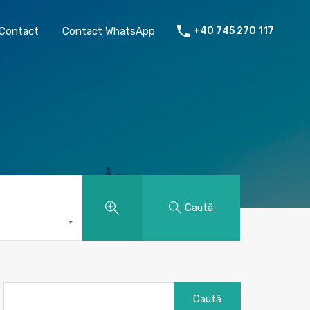
chiriat
Despre mine
Contact
Contact WhatsApp
Contact
Contact WhatsApp
+40 745 270 117
Caută
Caută
după: