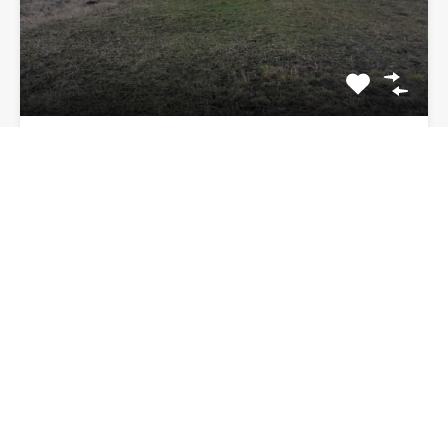
Teren 1878 mp, intravilan, com.
Alexandru cel Bun, sat Bistrita
Va propun spre vanzare un teren in suprafata de 1878…
Suprafata
1878
17 euro/mp
De Vânzare
32,000€