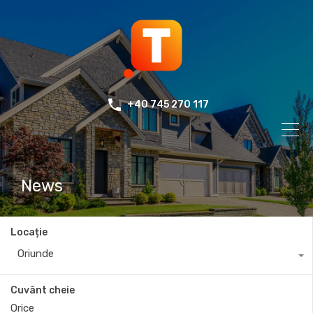
+40 745 270 117
News
Locație
Oriunde
Cuvânt cheie