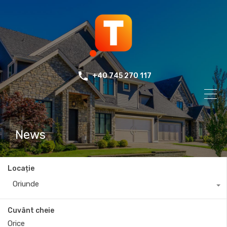
+40 745 270 117
News
Locație
Oriunde
Cuvânt cheie