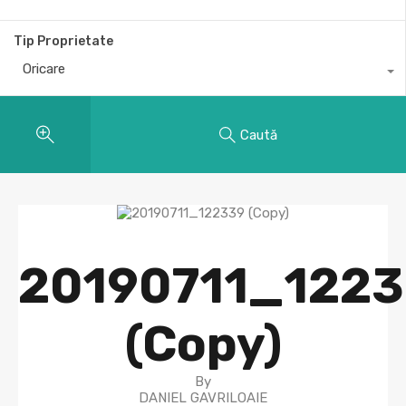
Tip Proprietate
Oricare
Caută
20190711_122
(Copy)
By
DANIEL GAVRILOAIE