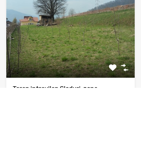
Teren intravilan Gloduri, zona
pensiunea Smarandita
Se vinde 1500 mp teren intravilan, in zona numita
Gloduri,…
Suprafata
1500 mp
sq ft