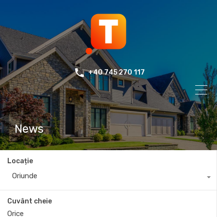
+40 745 270 117
News
Locație
Oriunde
Cuvânt cheie