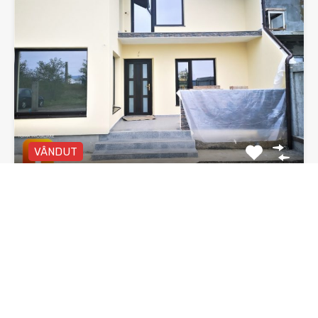
VÂNDUT
Vila duplex, Piatra Neamt, zona 1 Mai
Vilă duplex P+E, 4 camere, două băi, zona 1 Mai…
Dormitoare
Băi
Suprafata
3
135 mp utili
mp
2
De Vânzare