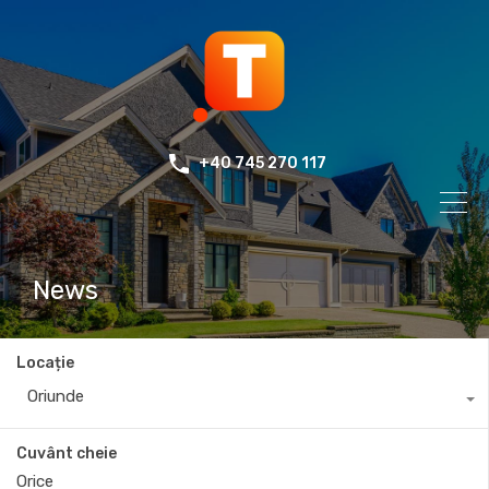
+40 745 270 117
News
Locație
Oriunde
Cuvânt cheie