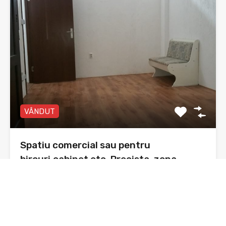
VÂNDUT
Spatiu comercial sau pentru
birouri,cabinet etc. Precista, zona
Agricola international
Spațiu comercial , Piatra Neamț, cartier Precista, zona
Agricola…
Băi
Suprafata