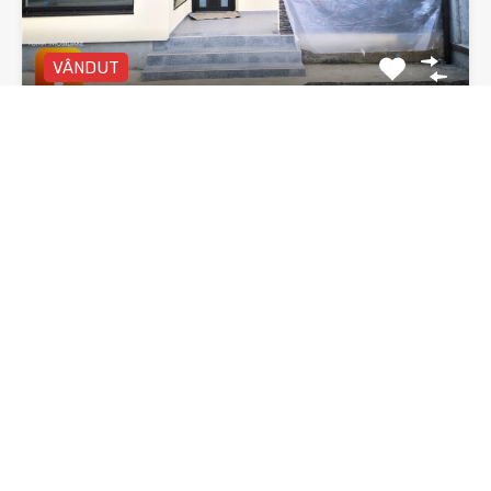
VÂNDUT
Vila duplex, Piatra Neamt, zona 1 Mai
Vilă duplex P+E, 4 camere, două băi, zona 1 Mai…
Dormitoare
Băi
Suprafata
3
135 mp utili
mp
2
De Vânzare
92,000€ negociabil