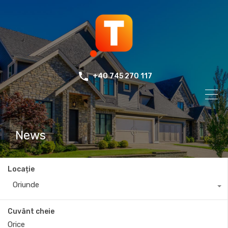
+40 745 270 117
News
Locație
Oriunde
Cuvânt cheie