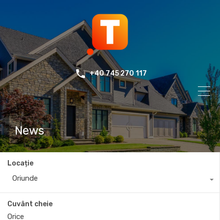
+40 745 270 117
News
Locație
Oriunde
Cuvânt cheie