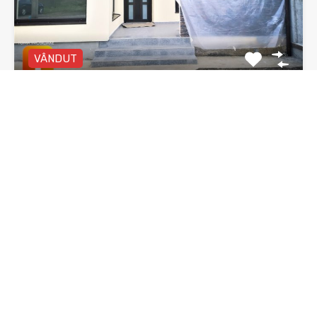
VÂNDUT
Vila duplex, Piatra Neamt, zona 1 Mai
Vilă duplex P+E, 4 camere, două băi, zona 1 Mai…
Dormitoare
Băi
Suprafata
3
135 mp utili
mp
2
De Vânzare
92,000€ negociabil