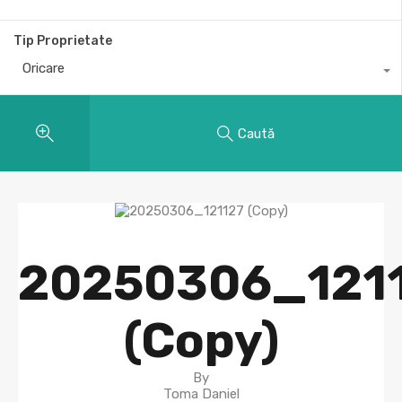
Tip Proprietate
Oricare
Caută
20250306_121
(Copy)
By
Toma Daniel