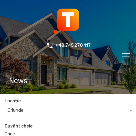
+40 745 270 117
News
Locație
Oriunde
Cuvânt cheie