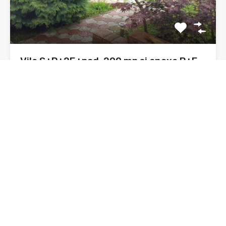
Vila S+P+2E+pod, 200 mp si anexa P+E
200 mp, 1000 mp teren zona Kaufland
Astazi, va supun atentiei o vila, construnctie 1980, din
caramida,…
Dormitoare
Băi
Suprafata
2
400 mp
sq ft
3
De Vânzare
210,000€