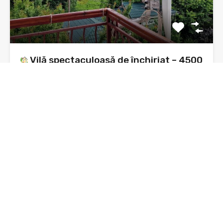
Vilă spectaculoasă de închiriat – 4500
mp teren cu livadă pe rod – malul
Lacului Bâtca Doamnei
Vilă spectaculoasă de închiriat – 4500 mp teren – malul…
Dormitoare
Băi
3
4
De Închiriat
1,000€