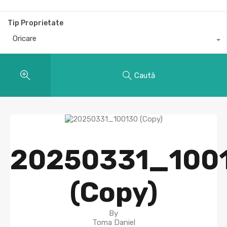
Tip Proprietate
Oricare
Caută
20250331_100
(Copy)
By
Toma Daniel