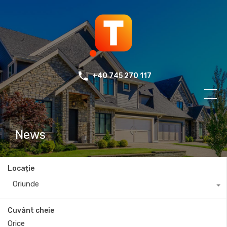
+40 745 270 117
News
Locație
Oriunde
Cuvânt cheie