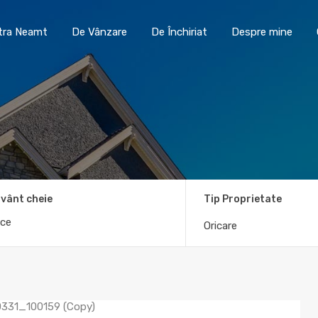
Toma Imobiliare Piatra Neamt
De Vânzare
De În
atra Neamt
De Vânzare
De Închiriat
Despre mine
vânt cheie
Tip Proprietate
Oricare