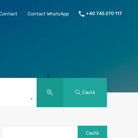
chiriat
Despre mine
Contact
Contact WhatsApp
Contact
Contact WhatsApp
+40 745 270 117
Caută
Caută
după: