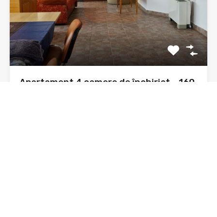
Apartament 4 camere de închiriat – 160
mp, vilă, zonă Ursuleți, Neamț
Disponibil spre închiriere, un apartament spațios cu 4
camere, situat…
Dormitoare
Băi
Suprafata
4
160 mp
sq ft
3
De Închiriat, Oferta
500€