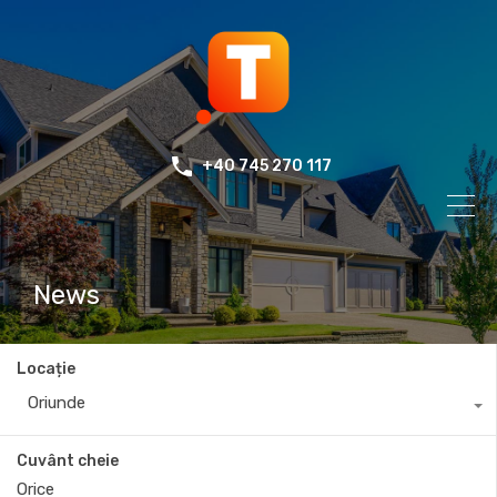
+40 745 270 117
News
Locație
Oriunde
Cuvânt cheie