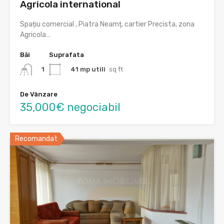
Agricola international
Spațiu comercial , Piatra Neamț, cartier Precista, zona
Agricola…
Băi
Suprafata
41 mp utili
sq ft
1
De Vânzare
35,000€ negociabil
Recomandat