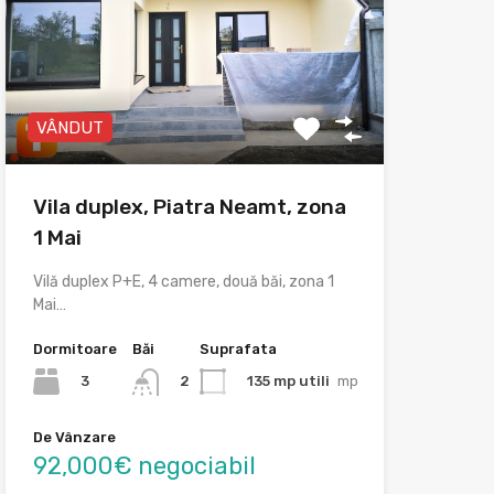
VÂNDUT
Vila duplex, Piatra Neamt, zona
1 Mai
Vilă duplex P+E, 4 camere, două băi, zona 1
Mai…
Dormitoare
Băi
Suprafata
3
135 mp utili
mp
2
De Vânzare
92,000€ negociabil