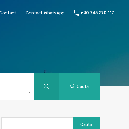
chiriat
Despre mine
Contact
Contact WhatsApp
Contact
Contact WhatsApp
+40 745 270 117
Caută
Caută
după: