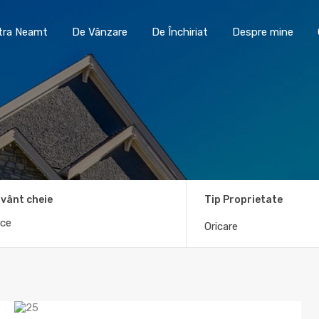
Toma Imobiliare Piatra Neamt
De Vânzare
De În
atra Neamt
De Vânzare
De Închiriat
Despre mine
vânt cheie
Tip Proprietate
Oricare