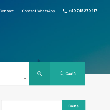
chiriat
Despre mine
Contact
Contact WhatsApp
Contact
Contact WhatsApp
+40 745 270 117
Caută
Caută
după: