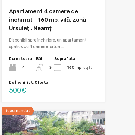
Apartament 4 camere de
închiriat – 160 mp, vilă, zonă
Ursuleți, Neamț
Disponibil spre închiriere, un apartament
spațios cu 4 camere, situat…
Dormitoare
Băi
Suprafata
4
160 mp
sq ft
3
De Închiriat, Oferta
500€
Recomandat