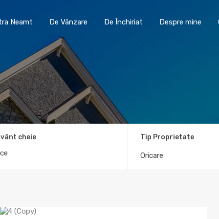
Toma Imobiliare Piatra Neamt
De Vânzare
De În
atra Neamt
De Vânzare
De Închiriat
Despre mine
vânt cheie
Tip Proprietate
Oricare