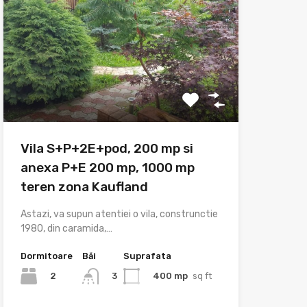
Vila S+P+2E+pod, 200 mp si
anexa P+E 200 mp, 1000 mp
teren zona Kaufland
Astazi, va supun atentiei o vila, construnctie
1980, din caramida,…
Dormitoare
Băi
Suprafata
2
400 mp
sq ft
3