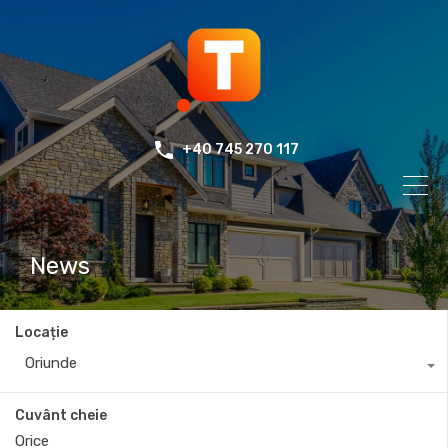
+40 745 270 117
News
Locație
Oriunde
Cuvânt cheie