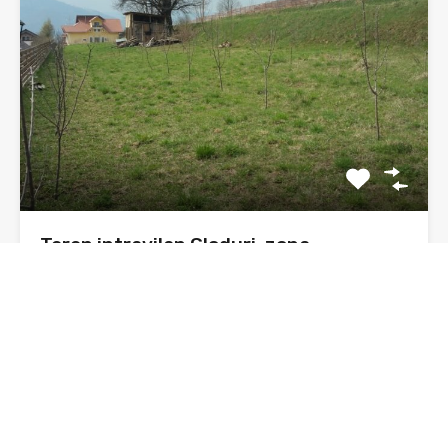
Teren intravilan Gloduri, zona
pensiunea Smarandita
Se vinde 1500 mp teren intravilan, in zona numita
Gloduri,…
Suprafata
1500 mp
sq ft