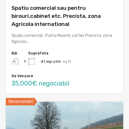
Spatiu comercial sau pentru
birouri,cabinet etc. Precista, zona
Agricola international
Spațiu comercial , Piatra Neamț, cartier Precista, zona
Agricola…
Băi
Suprafata
41 mp utili
sq ft
1
De Vânzare
35,000€ negociabil
Recomandat