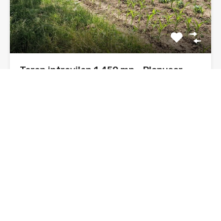
Teren intravilan 1.450 mp – Plopușor,
Alexandru cel Bun (Neamț)
Sunt Daniel, agent imobiliar, și propun spre vânzare un
teren…
Suprafata
1450
mp
De Vânzare, Oferta
37€ euro/mp/negociabil