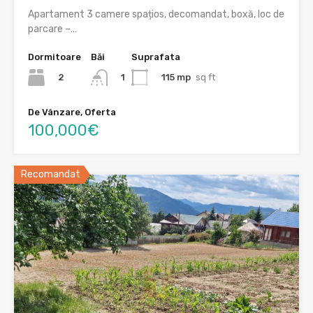
Apartament 3 camere spațios, decomandat, boxă, loc de
parcare –…
Dormitoare
Băi
Suprafata
2
115 mp
sq ft
1
De Vânzare, Oferta
100,000€
Recomandat