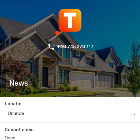
+40 745 270 117
News
Locație
Oriunde
Cuvânt cheie