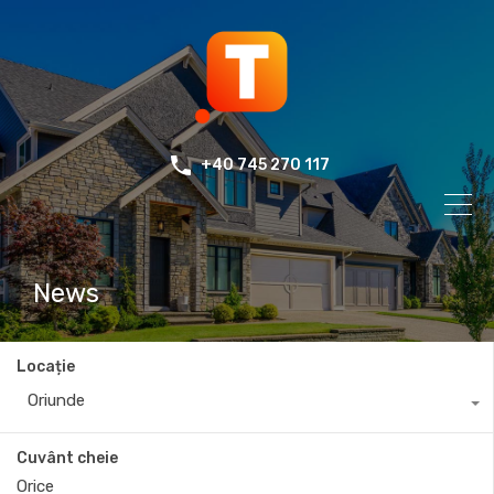
+40 745 270 117
News
Locație
Oriunde
Cuvânt cheie