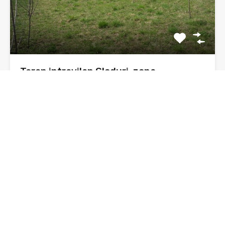
Teren intravilan Gloduri, zona
pensiunea Smarandita
Se vinde 1500 mp teren intravilan, in zona numita
Gloduri,…
Suprafata
1500 mp
sq ft
De Vânzare
25€