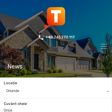
+40 745 270 117
News
Locație
Oriunde
Cuvânt cheie