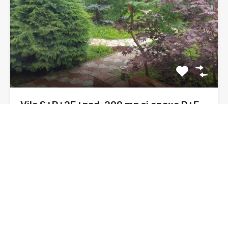
Vila S+P+2E+pod, 200 mp si anexa P+E
200 mp, 1000 mp teren zona Kaufland
Astazi, va supun atentiei o vila, construnctie 1980, din
caramida,…
Dormitoare
Băi
Suprafata
2
400 mp
sq ft
3
De Vânzare
210,000€