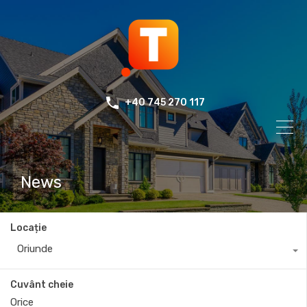
+40 745 270 117
News
Locație
Oriunde
Cuvânt cheie