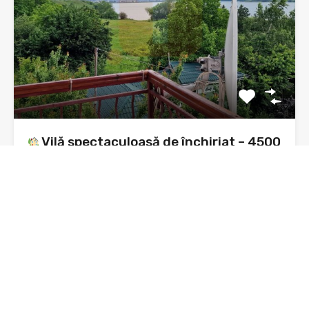
Vilă spectaculoasă de închiriat – 4500
mp teren cu livadă pe rod – malul
Lacului Bâtca Doamnei
Vilă spectaculoasă de închiriat – 4500 mp teren – malul…
Dormitoare
Băi
3
4
De Închiriat
1,000€