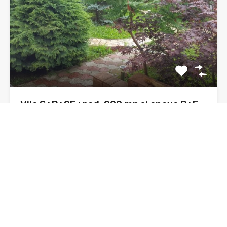
Vila S+P+2E+pod, 200 mp si anexa P+E
200 mp, 1000 mp teren zona Kaufland
Astazi, va supun atentiei o vila, construnctie 1980, din
caramida,…
Dormitoare
Băi
Suprafata
2
400 mp
sq ft
3
De Vânzare
210,000€