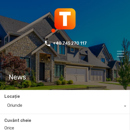
+40 745 270 117
News
Locație
Oriunde
Cuvânt cheie