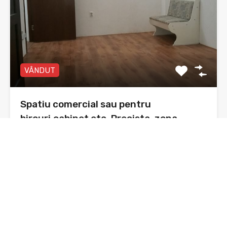
VÂNDUT
Spatiu comercial sau pentru
birouri,cabinet etc. Precista, zona
Agricola international
Spațiu comercial , Piatra Neamț, cartier Precista, zona
Agricola…
Băi
Suprafata
41 mp utili
sq ft
1
De Vânzare