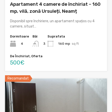
Apartament 4 camere de închiriat – 160
mp, vilă, zonă Ursuleți, Neamț
Disponibil spre închiriere, un apartament spațios cu 4
camere, situat…
Dormitoare
Băi
Suprafata
4
160 mp
sq ft
3
De Închiriat, Oferta
500€
Recomandat