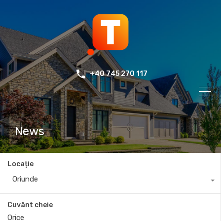
+40 745 270 117
News
Locație
Oriunde
Cuvânt cheie