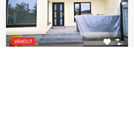
VÂNDUT
Vila duplex, Piatra Neamt, zona 1 Mai
Vilă duplex P+E, 4 camere, două băi, zona 1 Mai…
Dormitoare
Băi
Suprafata
3
135 mp utili
mp
2
De Vânzare
92,000€ negociabil