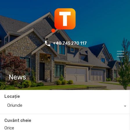
+40 745 270 117
News
Locație
Oriunde
Cuvânt cheie