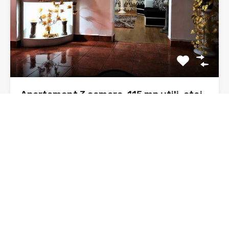
Apartament 3 camere, 115 mp utili, etaj
4/4 acoperit, zona Liceului Cartianu
Apartament 3 camere spațios, decomandat, boxă, loc de
parcare –…
Dormitoare
Băi
Suprafata
2
115 mp
sq ft
1
De Vânzare, Oferta
100,000€