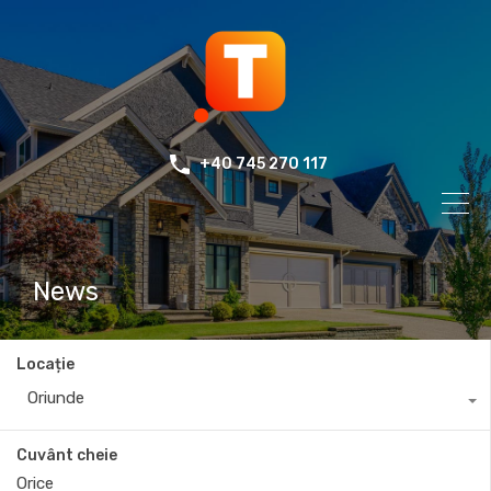
+40 745 270 117
News
Locație
Oriunde
Cuvânt cheie