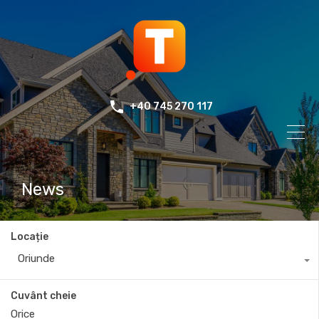
+40 745 270 117
News
Locație
Oriunde
Cuvânt cheie