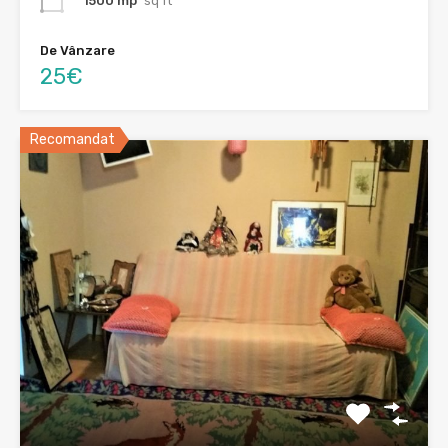
1500 mp
sq ft
De Vânzare
25€
Recomandat