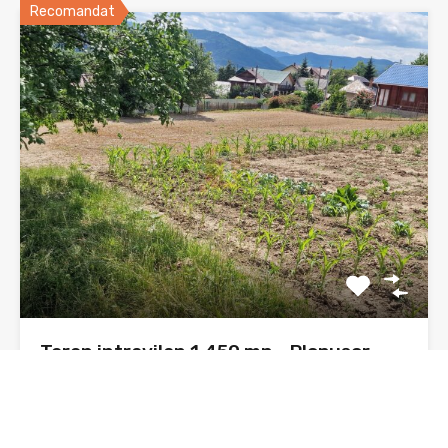
Recomandat
Teren intravilan 1.450 mp – Plopușor,
Alexandru cel Bun (Neamț)
Sunt Daniel, agent imobiliar, și propun spre vânzare un
teren…