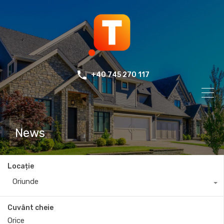
+40 745 270 117
News
Locație
Oriunde
Cuvânt cheie