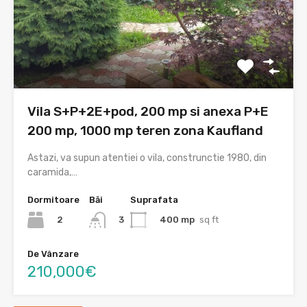
Vila S+P+2E+pod, 200 mp si anexa P+E
200 mp, 1000 mp teren zona Kaufland
Astazi, va supun atentiei o vila, construnctie 1980, din
caramida,…
Dormitoare
Băi
Suprafata
2
400 mp
sq ft
3
De Vânzare
210,000€