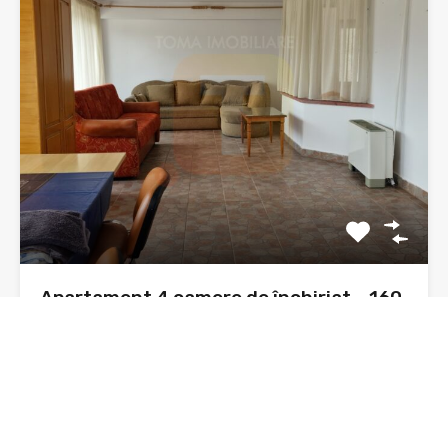
Apartament 4 camere de închiriat – 160
mp, vilă, zonă Ursuleți, Neamț
Disponibil spre închiriere, un apartament spațios cu 4
camere, situat…
Dormitoare
Băi
Suprafata