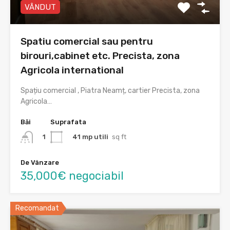
VÂNDUT
Spatiu comercial sau pentru
birouri,cabinet etc. Precista, zona
Agricola international
Spațiu comercial , Piatra Neamț, cartier Precista, zona
Agricola…
Băi
Suprafata
41 mp utili
sq ft
1
De Vânzare
35,000€ negociabil
Recomandat