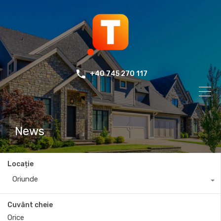
+40 745 270 117
News
Locație
Oriunde
Cuvânt cheie