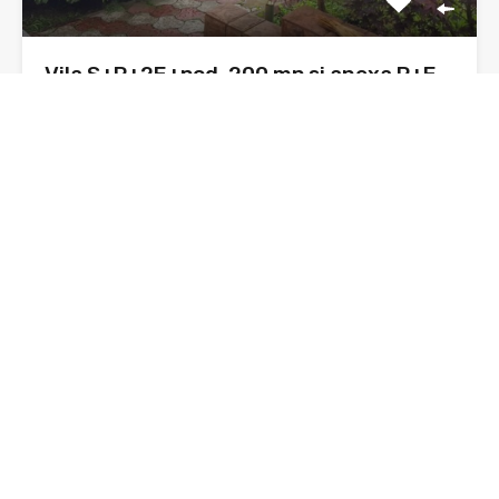
Vila S+P+2E+pod, 200 mp si anexa P+E
200 mp, 1000 mp teren zona Kaufland
Astazi, va supun atentiei o vila, construnctie 1980, din
caramida,…
Dormitoare
Băi
Suprafata
2
400 mp
sq ft
3
De Vânzare
210,000€