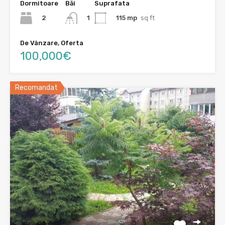
Dormitoare
Băi
Suprafata
2
115 mp
sq ft
1
De Vânzare, Oferta
100,000€
Recomandat