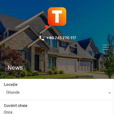
+40 745 270 117
News
Locație
Oriunde
Cuvânt cheie