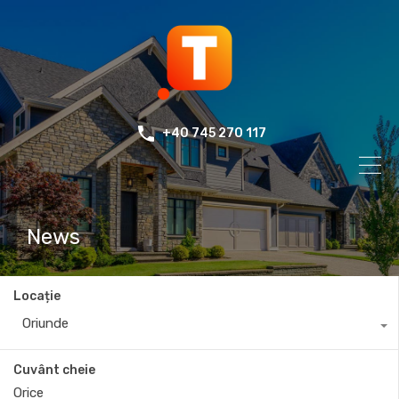
+40 745 270 117
News
Locație
Oriunde
Cuvânt cheie