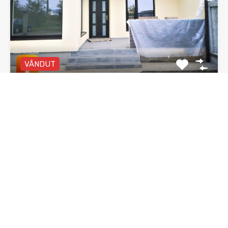
VÂNDUT
Vila duplex, Piatra Neamt, zona 1 Mai
Vilă duplex P+E, 4 camere, două băi, zona 1 Mai…
Dormitoare
Băi
Suprafata
3
135 mp utili
mp
2
De Vânzare
92,000€ negociabil