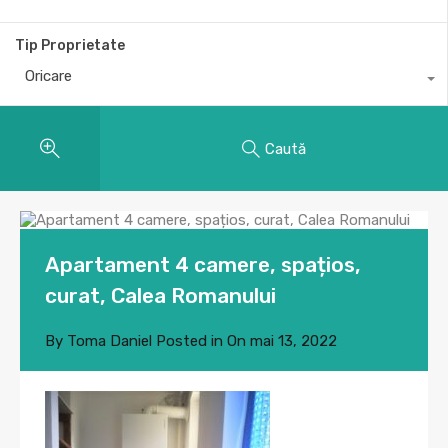
Tip Proprietate
Oricare
Caută
Apartament 4 camere, spațios,
curat, Calea Romanului
By
Toma Daniel
Posted in On
mai 13, 2022