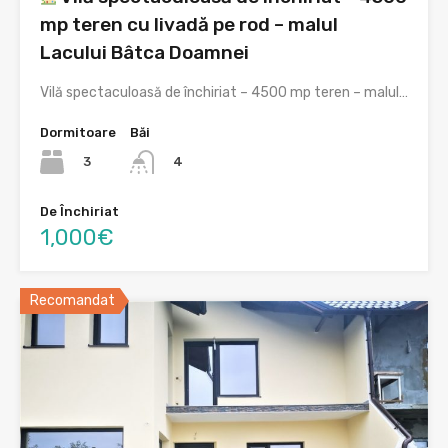
mp teren cu livadă pe rod – malul
Lacului Bâtca Doamnei
Vilă spectaculoasă de închiriat – 4500 mp teren – malul…
Dormitoare
Băi
3
4
De Închiriat
1,000€
Recomandat