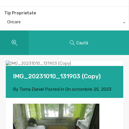
Tip Proprietate
Oricare
Caută
IMG_20231010_131903 (Copy)
By
Toma Daniel
Posted in On
octombrie 25, 2023