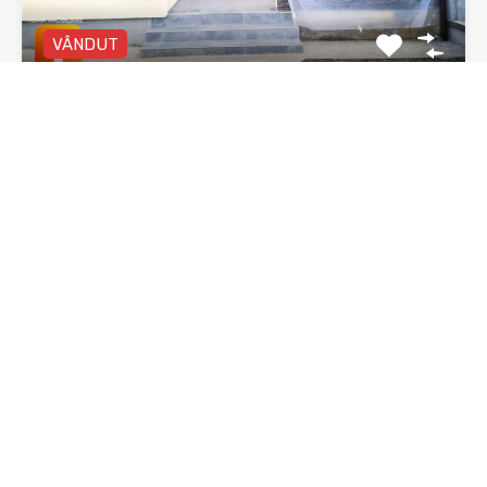
VÂNDUT
Vila duplex, Piatra Neamt, zona 1 Mai
Vilă duplex P+E, 4 camere, două băi, zona 1 Mai…
Dormitoare
Băi
Suprafata
3
135 mp utili
mp
2
De Vânzare
92,000€ negociabil