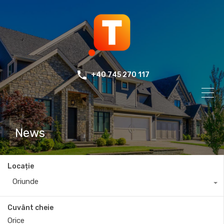
+40 745 270 117
News
Locație
Oriunde
Cuvânt cheie