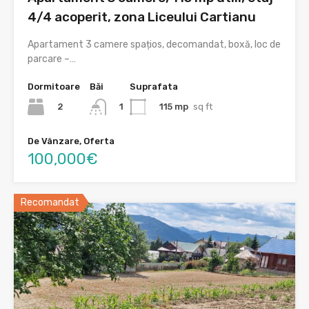
4/4 acoperit, zona Liceului Cartianu
Apartament 3 camere spațios, decomandat, boxă, loc de
parcare –…
Dormitoare
Băi
Suprafata
2
115 mp
sq ft
1
De Vânzare, Oferta
100,000€
Recomandat