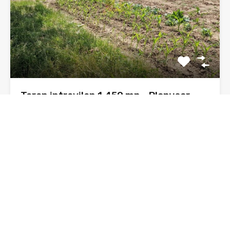
Teren intravilan 1.450 mp – Plopușor,
Alexandru cel Bun (Neamț)
Sunt Daniel, agent imobiliar, și propun spre vânzare un
teren…
Suprafata
1450
mp
De Vânzare, Oferta
37€ euro/mp/negociabil