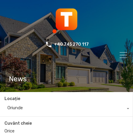
+40 745 270 117
News
Locație
Oriunde
Cuvânt cheie