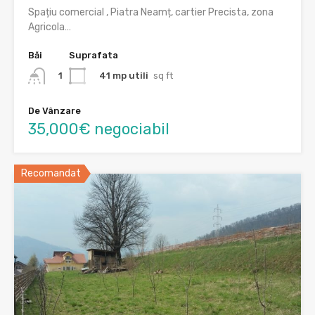
Spațiu comercial , Piatra Neamț, cartier Precista, zona
Agricola…
Băi
Suprafata
41 mp utili
sq ft
1
De Vânzare
35,000€ negociabil
Recomandat