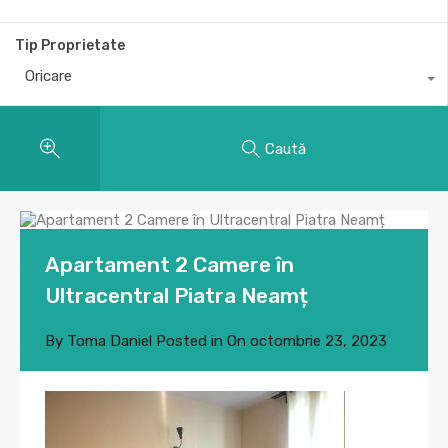
Tip Proprietate
Oricare
Caută
Apartament 2 Camere în
Ultracentral Piatra Neamț
By
Toma Daniel
Posted in On
octombrie 23, 2023