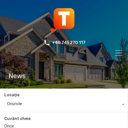
+40 745 270 117
News
Locație
Oriunde
Cuvânt cheie