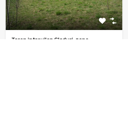
Teren intravilan Gloduri, zona
pensiunea Smarandita
Se vinde 1500 mp teren intravilan, in zona numita
Gloduri,…
Suprafata
1500 mp
sq ft
De Vânzare
25€