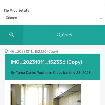
Tip Proprietate
Oricare
Caută
IMG_20231011_152336 (Copy)
By
Toma Daniel
Posted in On
octombrie 23, 2023