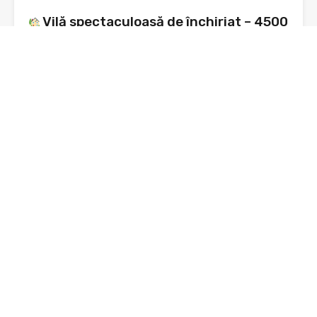
Vilă spectaculoasă de închiriat – 4500
mp teren cu livadă pe rod – malul
Lacului Bâtca Doamnei
Vilă spectaculoasă de închiriat – 4500 mp teren – malul…
Dormitoare
Băi
3
4
De Închiriat
1,000€
Daniel Toma - Toma Imobiliare Piatra Neamt