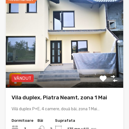
VÂNDUT
Vila duplex, Piatra Neamt, zona 1 Mai
Vilă duplex P+E, 4 camere, două băi, zona 1 Mai…
Dormitoare
Băi
Suprafata
3
135 mp utili
mp
2