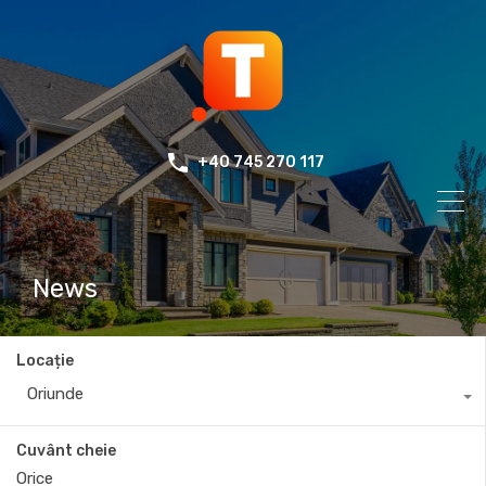
+40 745 270 117
News
Locație
Oriunde
Cuvânt cheie