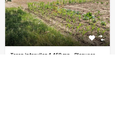
Teren intravilan 1.450 mp – Plopușor,
Alexandru cel Bun (Neamț)
Sunt Daniel, agent imobiliar, și propun spre vânzare un
teren…
Suprafata
1450
mp
De Vânzare, Oferta
37€ euro/mp/negociabil