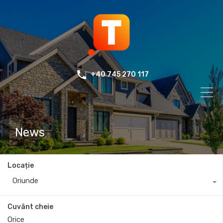
+40 745 270 117
News
Locație
Oriunde
Cuvânt cheie