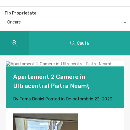
Tip Proprietate
Oricare
Caută
Apartament 2 Camere în
Ultracentral Piatra Neamț
By
Toma Daniel
Posted in On
octombrie 23, 2023