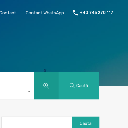
chiriat
Despre mine
Contact
Contact WhatsApp
Contact
Contact WhatsApp
+40 745 270 117
Caută
Caută
după: