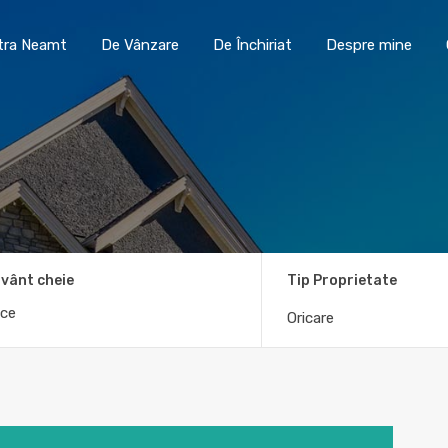
Toma Imobiliare Piatra Neamt
De Vânzare
De În
atra Neamt
De Vânzare
De Închiriat
Despre mine
vânt cheie
Tip Proprietate
Oricare