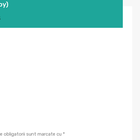
py)
3
e obligatorii sunt marcate cu
*