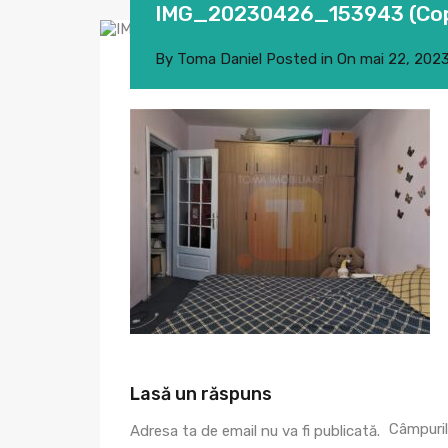
IMG_20230426_153943 (Co
By
Toma Daniel
Posted in On
mai 22, 202
Lasă un răspuns
Câmpuril
Adresa ta de email nu va fi publicată.