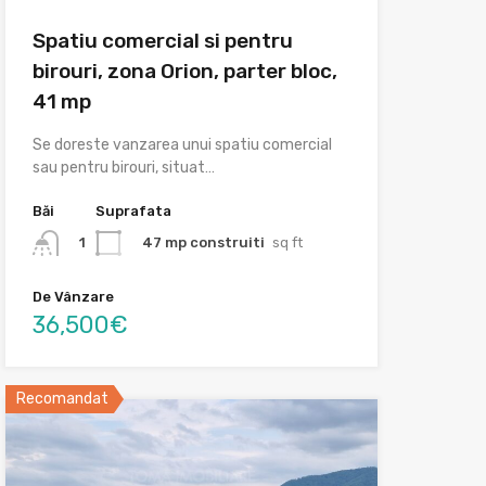
Spatiu comercial si pentru
birouri, zona Orion, parter bloc,
41 mp
Se doreste vanzarea unui spatiu comercial
sau pentru birouri, situat…
Băi
Suprafata
47 mp construiti
sq ft
1
De Vânzare
36,500€
Recomandat