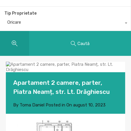
Tip Proprietate
Oricare
Caută
Apartament 2 camere, parter,
Piatra Neamț, str. Lt. Drăghiescu
By
Toma Daniel
Posted in On
august 10, 2023