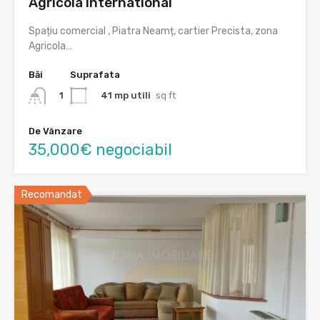
Agricola international
Spațiu comercial , Piatra Neamț, cartier Precista, zona
Agricola…
Băi
Suprafata
41 mp utili
sq ft
1
De Vânzare
35,000€ negociabil
Recomandat