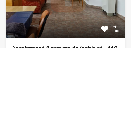
Apartament 4 camere de închiriat – 160
mp, vilă, zonă Ursuleți, Neamț
Disponibil spre închiriere, un apartament spațios cu 4
camere, situat…
Dormitoare
Băi
Suprafata
4
160 mp
sq ft
3
De Închiriat, Oferta
500€