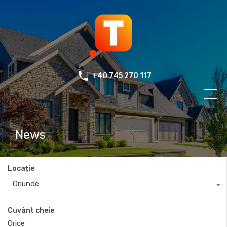
+40 745 270 117
News
Locație
Oriunde
Cuvânt cheie