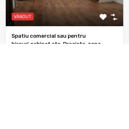
VÂNDUT
Spatiu comercial sau pentru
birouri,cabinet etc. Precista, zona
Agricola international
Spațiu comercial , Piatra Neamț, cartier Precista, zona
Agricola…
Băi
Suprafata
41 mp utili
sq ft
1
De Vânzare
35,000€ negociabil