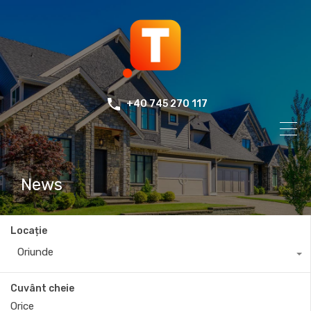
+40 745 270 117
News
Locație
Oriunde
Cuvânt cheie