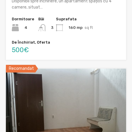
Disponibil spre închiriere, un apartament spațios cu 4
camere, situat…
Dormitoare
Băi
Suprafata
4
160 mp
sq ft
3
De Închiriat, Oferta
500€
Recomandat