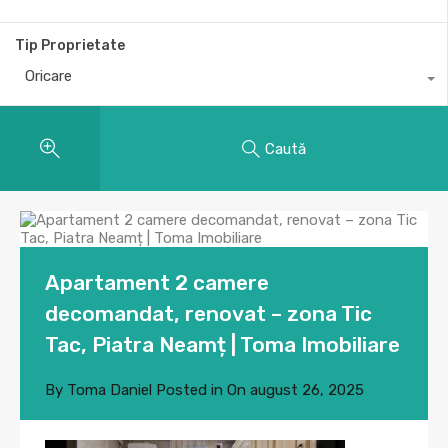
Tip Proprietate
Oricare
Caută
Apartament 2 camere
decomandat, renovat – zona Tic
Tac, Piatra Neamț | Toma Imobiliare
By
Toma Daniel
Posted in On
august 26, 2025