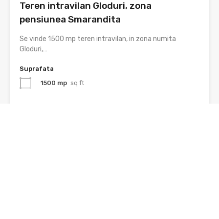
Teren intravilan Gloduri, zona
pensiunea Smarandita
Se vinde 1500 mp teren intravilan, in zona numita
Gloduri,…
Suprafata
1500 mp
sq ft
De Vânzare
25€
Recomandat