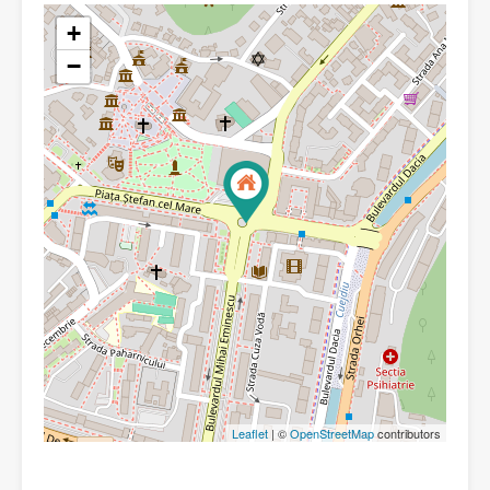
+
−
Leaflet
| ©
OpenStreetMap
contributors