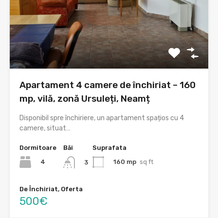
Apartament 4 camere de închiriat – 160
mp, vilă, zonă Ursuleți, Neamț
Disponibil spre închiriere, un apartament spațios cu 4
camere, situat…
Dormitoare
Băi
Suprafata
4
160 mp
sq ft
3
De Închiriat, Oferta
500€