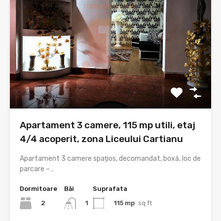
Apartament 3 camere, 115 mp utili, etaj
4/4 acoperit, zona Liceului Cartianu
Apartament 3 camere spațios, decomandat, boxă, loc de
parcare –…
Dormitoare
Băi
Suprafata
2
115 mp
sq ft
1