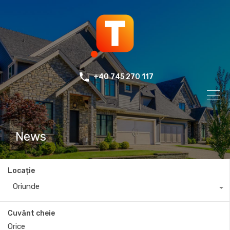
+40 745 270 117
News
Locație
Oriunde
Cuvânt cheie