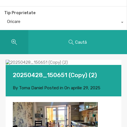
Tip Proprietate
Oricare
Caută
20250428_150651 (Copy) (2)
By
Toma Daniel
Posted in On
aprilie 29, 2025