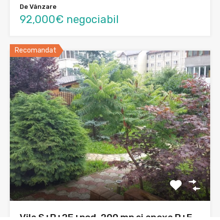
De Vânzare
92,000€ negociabil
Recomandat
Vila S+P+2E+pod, 200 mp si anexa P+E