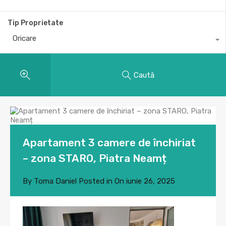
Tip Proprietate
Oricare
Caută
Apartament 3 camere de închiriat
– zona STARO, Piatra Neamț
By
Toma Daniel
Posted in On
iunie 26, 2025