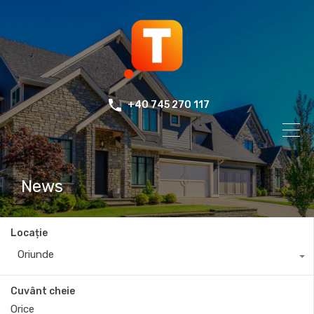
+40 745 270 117
News
Locație
Oriunde
Cuvânt cheie