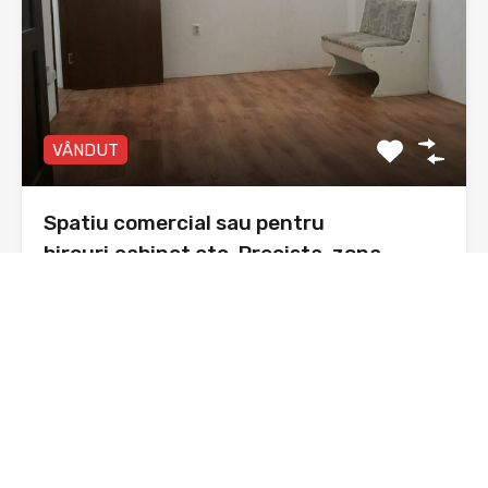
VÂNDUT
Spatiu comercial sau pentru
birouri,cabinet etc. Precista, zona
Agricola international
Spațiu comercial , Piatra Neamț, cartier Precista, zona
Agricola…
Băi
Suprafata
41 mp utili
sq ft
1
De Vânzare