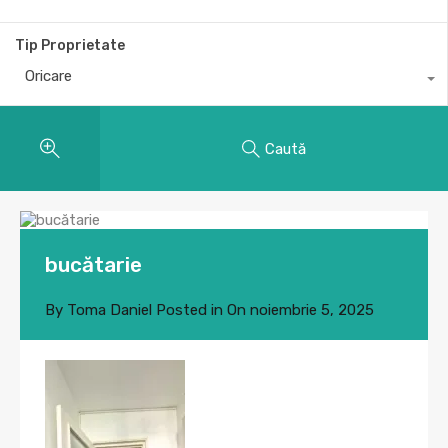
Tip Proprietate
Oricare
Caută
bucătarie
By
Toma Daniel
Posted in On
noiembrie 5, 2025