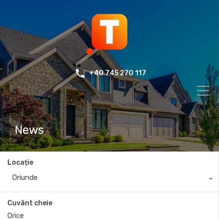
+40 745 270 117
News
Locație
Oriunde
Cuvânt cheie