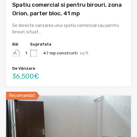
Spatiu comercial si pentru birouri, zona
Orion, parter bloc, 41 mp
Se doreste vanzarea unui spatiu comercial sau pentru
birouri, situat…
Băi
Suprafata
47 mp construiti
sq ft
1
De Vânzare
36,500€
Recomandat