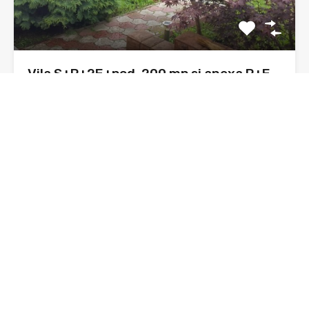
Vila S+P+2E+pod, 200 mp si anexa P+E
200 mp, 1000 mp teren zona Kaufland
Astazi, va supun atentiei o vila, construnctie 1980, din
caramida,…
Dormitoare
Băi
Suprafata
2
400 mp
sq ft
3
De Vânzare
210,000€