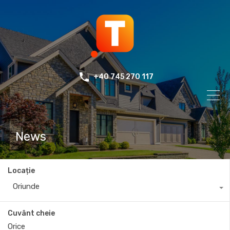
+40 745 270 117
News
Locație
Oriunde
Cuvânt cheie