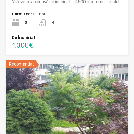
Vilă spectaculoasă de închiriat – 4500 mp teren – malul…
Dormitoare
Băi
3
4
De Închiriat
1,000€
Recomandat