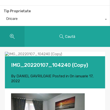
Tip Proprietate
Oricare
Caută
IMG_20220107_104240 (Copy)
By
DANIEL GAVRILOAIE
Posted in On
ianuarie 17,
2022