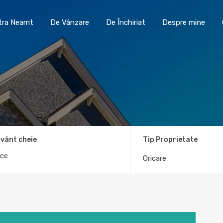
Toma Imobiliare Piatra Neamt
De Vânzare
De În
atra Neamt
De Vânzare
De Închiriat
Despre mine
vânt cheie
Tip Proprietate
Oricare