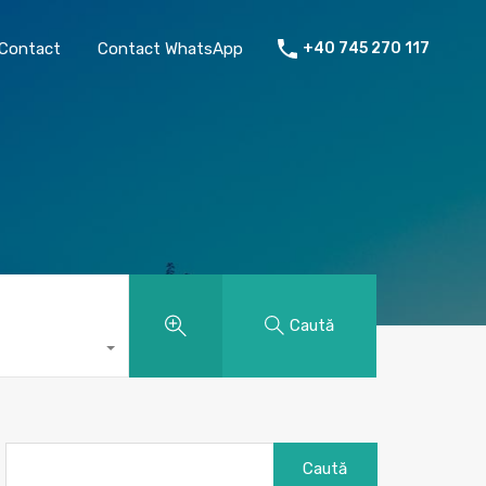
chiriat
Despre mine
Contact
Contact WhatsApp
Contact
Contact WhatsApp
+40 745 270 117
Caută
Caută
după: