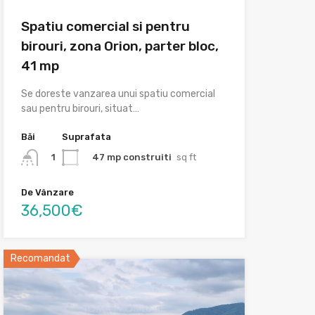
Spatiu comercial si pentru
birouri, zona Orion, parter bloc,
41 mp
Se doreste vanzarea unui spatiu comercial
sau pentru birouri, situat…
Băi
Suprafata
47 mp construiti
sq ft
1
De Vânzare
36,500€
Recomandat