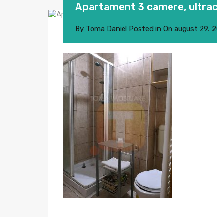
Apartament 3 camere, ultra
By
Toma Daniel
Posted in On
august 29, 